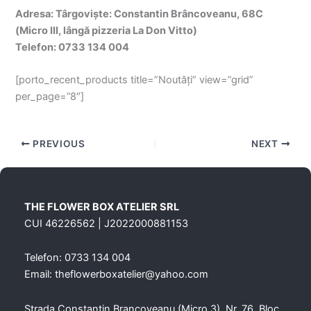
Adresa: Târgoviște: Constantin Brâncoveanu, 68C
(Micro III, lângă pizzeria La Don Vitto)
Telefon: 0733 134 004
[porto_recent_products title=”Noutăți” view=”grid”
per_page=”8″]
PREVIOUS
NEXT
THE FLOWER BOX ATELIER SRL
CUI 46226562 | J2022000881153
Telefon: 0733 134 004
Email: theflowerboxatelier@yahoo.com
Strada Constantin Brancoveanu (Micro 3), Nr. 76, Bloc