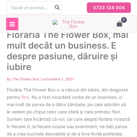
Skip
Search
0733 134 004
for:
to
content
Florăria The Flower Box, mai
mult decât un business. E
despre pasiune, dăruire și
iubire
By
The Flower Box
/
octombrie 1, 2021
Florăria The Flower Box s-a născut din iubire, din dragoste
pentru
flori
. Nu a fost niciodată vorba de un business, ci
mai mult de șansa de a dărui zâmbete, pe care adorăm să
le vedem pe chipul celor care oferă și care primesc flori.
Suntem tare încântați că voi, cei care alegeți florăria noastră
în fiecare zi, la fiecare ocazie sau eveniment, ne dați șansa
de a crea buchete deosebite și de a livra florile preferate.