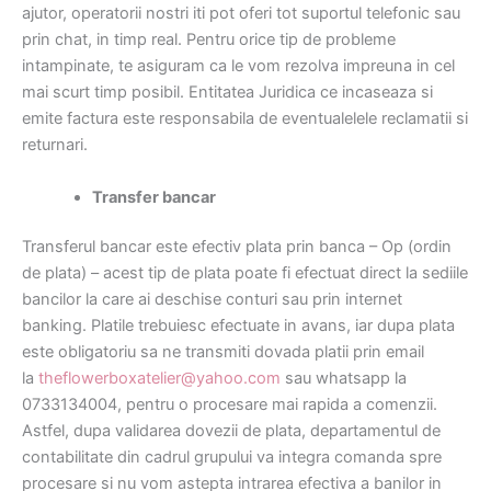
ajutor, operatorii nostri iti pot oferi tot suportul telefonic sau
prin chat, in timp real. Pentru orice tip de probleme
intampinate, te asiguram ca le vom rezolva impreuna in cel
mai scurt timp posibil. Entitatea Juridica ce incaseaza si
emite factura este responsabila de eventualelele reclamatii si
returnari.
Transfer bancar
Transferul bancar este efectiv plata prin banca – Op (ordin
de plata) – acest tip de plata poate fi efectuat direct la sediile
bancilor la care ai deschise conturi sau prin internet
banking. Platile trebuiesc efectuate in avans, iar dupa plata
este obligatoriu sa ne transmiti dovada platii prin email
la
theflowerboxatelier@yahoo.com
sau whatsapp la
0733134004, pentru o procesare mai rapida a comenzii.
Astfel, dupa validarea dovezii de plata, departamentul de
contabilitate din cadrul grupului va integra comanda spre
procesare si nu vom astepta intrarea efectiva a banilor in