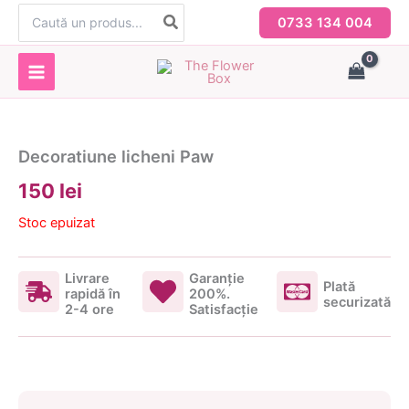
Skip
Search
0733 134 004
for:
to
content
Decoratiune licheni Paw
150 lei
Stoc epuizat
Livrare
Garanţie
Plată
rapidă în
200%.
securizată
2-4 ore
Satisfacţie