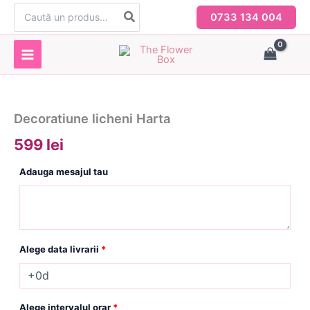
Skip
Search
0733 134 004
for:
to
content
Decoratiune licheni Harta
599 lei
Adauga mesajul tau
Alege data livrarii
*
Alege intervalul orar
*