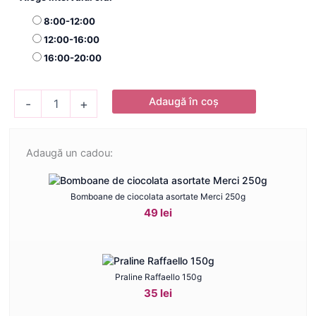
8:00-12:00
12:00-16:00
16:00-20:00
Cantitate
Adaugă în coș
-
+
Decoratiune
licheni
Harta
Adaugă un cadou:
Bomboane de ciocolata asortate Merci 250g
49 lei
Praline Raffaello 150g
35 lei