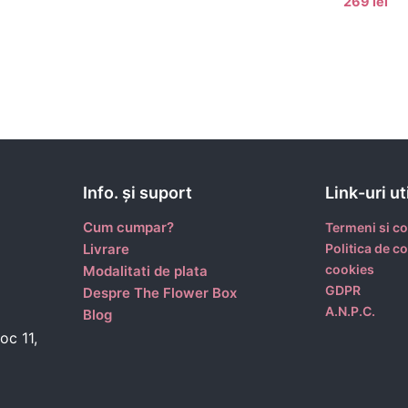
269 lei
Info. şi suport
Link-uri ut
Cum cumpar?
Termeni si co
Livrare
Politica de co
cookies
Modalitati de plata
GDPR
Despre The Flower Box
A.N.P.C.
Blog
oc 11,