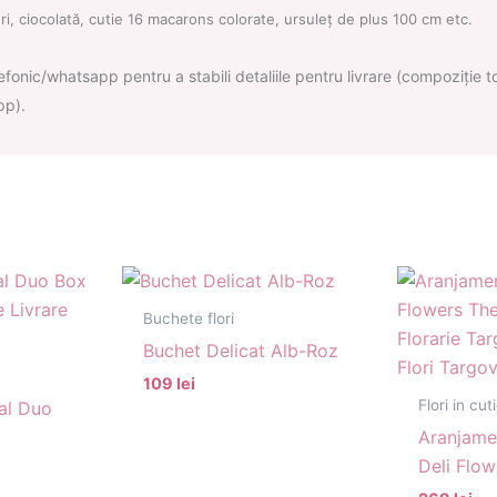
ri, ciocolată, cutie 16 macarons colorate, ursuleț de plus 100 cm etc.
onic/whatsapp pentru a stabili detaliile pentru livrare (compoziție tort
pp).
Buchete flori
Buchet Delicat Alb-Roz
109 lei
Flori in cut
al Duo
Aranjamen
Deli Flow