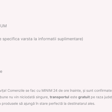
MIUM
specifica varsta la informatii suplimentare)
se
ița! Comenzile se fac cu MINIM 24 de ore înainte, și sunt confirmate
 bune nu vin niciodată singure,
transportul
este
gratuit
pe raza județ
 ca produsele să ajungă în stare perfectă la destinatarul ales.