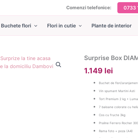
Comenzi telefonice:
0733 
Buchete flori
Flori in cutie
Plante de interior
Surprise Box DI
1.149 lei
Buchet de flori/aranjamen
Vin spumant Martini Asti
Tort Premium 2 kg + Lumana
7 baloane colorate cu heli
Cos cu fructe 3kg
Praline Ferrero Rocher 30
Rama foto + poza (A4)