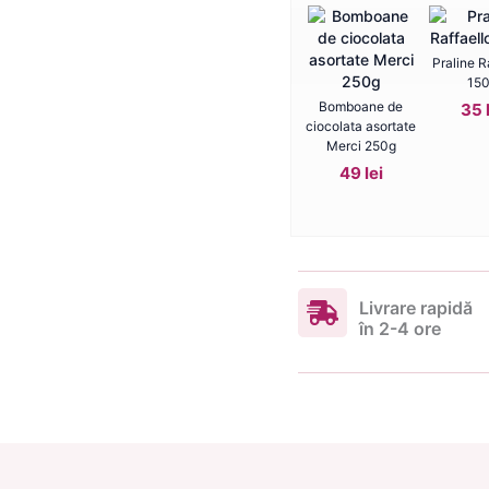
Praline R
15
Bomboane de
35 
ciocolata asortate
Merci 250g
49 lei
Livrare rapidă
în 2-4 ore