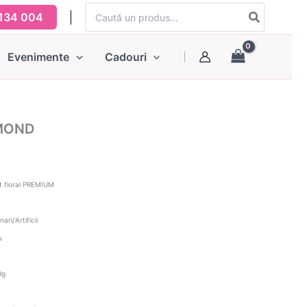
Search
134 004
for:
Evenimente
Cadouri
AMOND
t floral PREMIUM
ri/Artificii
u
0g