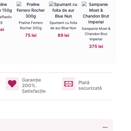
affaello
0g
Praline Ferrero
Spumant cu foita
Rocher 300g
de aur Blue Nun
Sampanie Moet &
lei
Chandon Brut
75 lei
89 lei
Imperial
375 lei
Garanţie
Plată
200%.
securizată
Satisfacţie