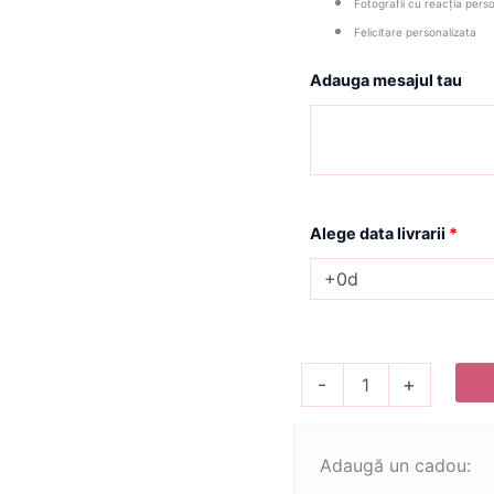
Fotografii cu reacția pers
Felicitare personalizata
Adauga mesajul tau
Alege data livrarii
*
Cantitate
-
+
Surprise
Box
DIAMOND
Adaugă un cadou: