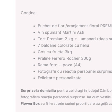
Conține:
Buchet de flori/aranjament floral PRE
Vin spumant Martini Asti
Tort Premium 2 kg + Lumanari (daca se 
7 baloane colorate cu heliu
Cos cu fructe 3kg
Praline Ferrero Rocher 300g
Rama foto + poza (A4)
Fotografii cu reacția persoanei surprin
Felicitare personalizata
Surprize la domiciliu
pentru cei dragi în județul Dâmbov
fotografiem reacția per
soanei surprinse. Iar cum veștile
Flower Box
va fi livrat prin curieri proprii care au grijă