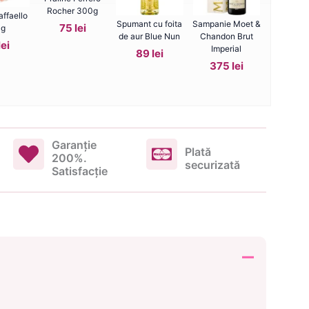
Rocher 300g
affaello
Spumant cu foita
Sampanie Moet &
75 lei
0g
de aur Blue Nun
Chandon Brut
lei
Imperial
89 lei
375 lei
Garanţie
Plată
200%.
securizată
Satisfacţie