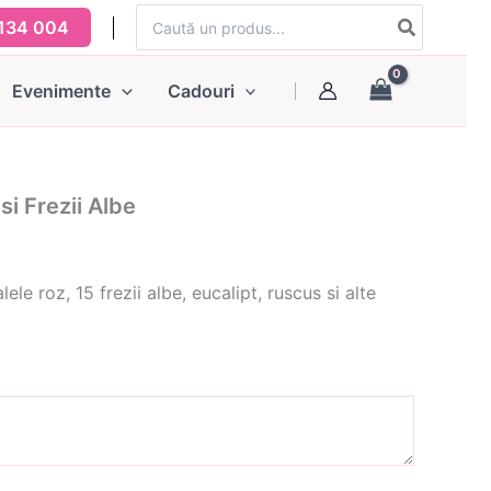
Search
134 004
for:
Evenimente
Cadouri
si Frezii Albe
ele roz, 15 frezii albe, eucalipt, ruscus si alte