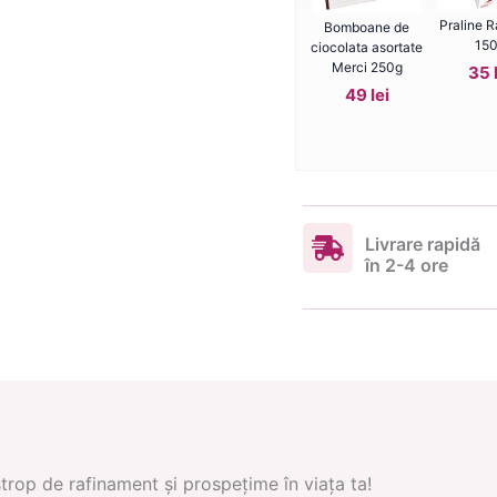
Praline R
Bomboane de
15
ciocolata asortate
Merci 250g
35 
49 lei
Livrare rapidă
în 2-4 ore
trop de rafinament și prospețime în viața ta!