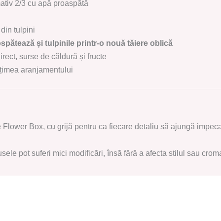
ativ 2/3 cu apă proaspătă
din tulpini
ospătează și tulpinile printr-o nouă tăiere oblică
irect, surse de căldură și fructe
pețimea aranjamentului
he Flower Box, cu grijă pentru ca fiecare detaliu să ajungă impecab
usele pot suferi mici modificări, însă fără a afecta stilul sau cr