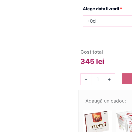
Alege data livrarii
*
Cost total
345
lei
Cantitate
-
+
Buchet
Lalele
Roz
si
Adaugă un cadou:
Frezii
Albe