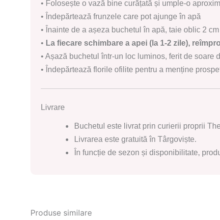
• Folosește o vază bine curățată și umple-o aproxim
• Îndepărtează frunzele care pot ajunge în apă
• Înainte de a așeza buchetul în apă, taie oblic 2 cm 
•
La fiecare schimbare a apei (la 1-2 zile), reîmpr
• Așază buchetul într-un loc luminos, ferit de soare d
• Îndepărtează florile ofilite pentru a menține pros
Livrare
Buchetul este livrat prin curierii proprii T
Livrarea este gratuită în Târgoviște.
În funcție de sezon și disponibilitate, prod
Produse similare