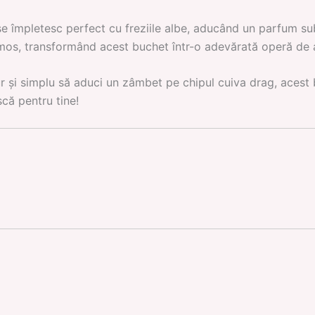
 se împletesc perfect cu freziile albe, aducând un parfum sub
os, transformând acest buchet într-o adevărată operă de ar
pur și simplu să aduci un zâmbet pe chipul cuiva drag, acest
scă pentru tine!