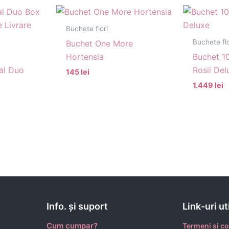
Buchete flori
Buchete flo
Buchet One More
Hortensia
Buchet 10
al Duo
Rosii Del
145 lei
1.449 lei
Info. şi suport
Link-uri ut
Cum cumpar?
Termeni si co