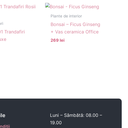
Plante de interior
ri
Bonsai – Ficus Ginseng
1 Trandafiri
+ Vas ceramica Office
uxe
269 lei
ile
Luni – Sâmbătă: 08.00 –
19.00
nditii