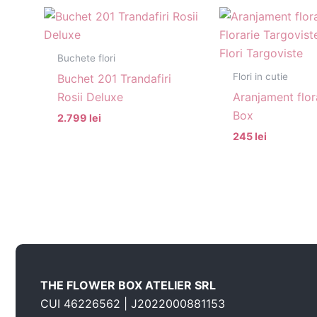
Buchete flori
Flori in cutie
Buchet 201 Trandafiri
Rosii Deluxe
Aranjament flor
Box
2.799 lei
245 lei
THE FLOWER BOX ATELIER SRL
CUI 46226562 | J2022000881153