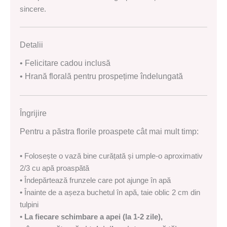
sincere.
Detalii
• Felicitare cadou inclusă
• Hrană florală pentru prospețime îndelungată
Îngrijire
Pentru a păstra florile proaspete cât mai mult timp:
• Folosește o vază bine curățată și umple-o aproximativ
2/3 cu apă proaspătă
• Îndepărtează frunzele care pot ajunge în apă
• Înainte de a așeza buchetul în apă, taie oblic 2 cm din
tulpini
•
La fiecare schimbare a apei (la 1-2 zile),