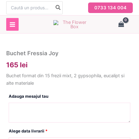
Skip
Search
0733 134 004
for:
to
content
Buchet Fressia Joy
165 lei
Buchet format din 15 frezii mixt, 2 gypsophila, eucalipt si
alte materiale
Adauga mesajul tau
Alege data livrarii
*