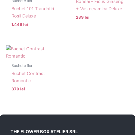
Buchete flori
Bonsai – Ficus Ginseng
Buchet 101 Trandafiri
+ Vas ceramica Deluxe
Rosii Deluxe
289 lei
1.449 lei
Buchete flori
Buchet Contrast
Romantic
379 lei
THE FLOWER BOX ATELIER SRL