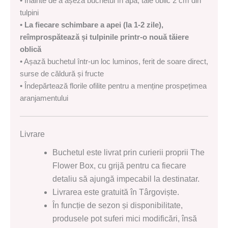
• Înainte de a așeza buchetul în apă, taie oblic 2 cm din
tulpini
•
La fiecare schimbare a apei (la 1-2 zile),
reîmprospătează și tulpinile printr-o nouă tăiere
oblică
• Așază buchetul într-un loc luminos, ferit de soare direct,
surse de căldură și fructe
• Îndepărtează florile ofilite pentru a menține prospețimea
aranjamentului
Livrare
Buchetul este livrat prin curierii proprii The
Flower Box, cu grijă pentru ca fiecare
detaliu să ajungă impecabil la destinatar.
Livrarea este gratuită în Târgoviște.
În funcție de sezon și disponibilitate,
produsele pot suferi mici modificări, însă