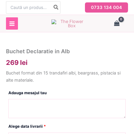
Skip
Search
0733 134 004
for:
to
content
Buchet Declaratie in Alb
269 lei
Buchet format din 15 trandafiri albi, beargrass, pistacia si
alte materiale.
Adauga mesajul tau
Alege data livrarii
*