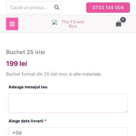
Skip
Search
0733 134 004
for:
to
content
Buchet 25 irisi
199 lei
Buchet format din 25 irisi mov si alte materiale.
Adauga mesajul tau
Alege data livrarii
*