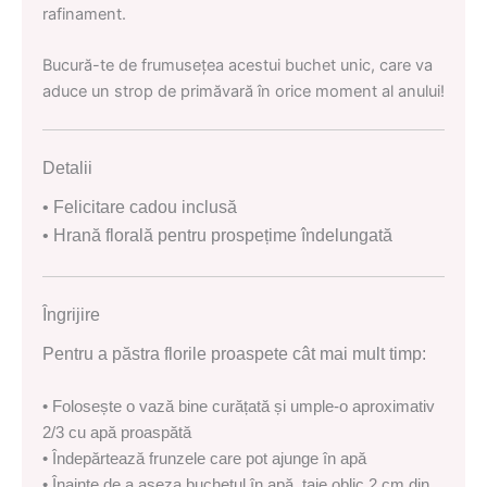
rafinament.
Bucură-te de frumusețea acestui buchet unic, care va
aduce un strop de primăvară în orice moment al anului!
Detalii
• Felicitare cadou inclusă
• Hrană florală pentru prospețime îndelungată
Îngrijire
Pentru a păstra florile proaspete cât mai mult timp:
• Folosește o vază bine curățată și umple-o aproximativ
2/3 cu apă proaspătă
• Îndepărtează frunzele care pot ajunge în apă
• Înainte de a așeza buchetul în apă, taie oblic 2 cm din