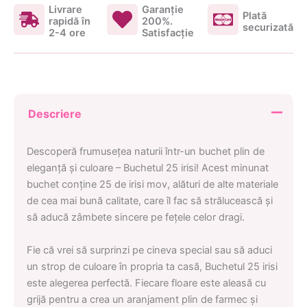
Livrare
Garanţie
Plată
rapidă în
200%.
securizată
2-4 ore
Satisfacţie
Descriere
Descoperă frumusețea naturii într-un buchet plin de
eleganță și culoare – Buchetul 25 irisi! Acest minunat
buchet conține 25 de irisi mov, alături de alte materiale
de cea mai bună calitate, care îl fac să strălucească și
să aducă zâmbete sincere pe fețele celor dragi.
Fie că vrei să surprinzi pe cineva special sau să aduci
un strop de culoare în propria ta casă, Buchetul 25 irisi
este alegerea perfectă. Fiecare floare este aleasă cu
grijă pentru a crea un aranjament plin de farmec și