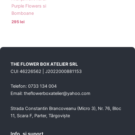
Purple Flowers si
Bomboane
295 lei
THE FLOWER BOX ATELIER SRL
CUI 46226562 | J2022000881153
Telefon: 0733 134 004
Email: theflowerboxatelier@yahoo.com
Strada Constantin Brancoveanu (Micro 3), Nr. 76, Bloc
11, Scara F, Parter, Târgoviște
Info. şi suport