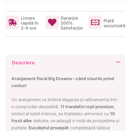
Livrare
Garanţie
Plată
rapidă în
200%.
securizată
2-4 ore
Satisfacţie
Descriere
Aranjament floral Big Dreams – când visurile prind
contur!
Un aranjament ce îmbină eleganța și rafinamentul într-
o compoziție deosebită.
11 trandafiri roșii premium
,
simbol al iubirii intense, se împletesc armonios cu
10
frezii albe
delicate, ce adaugă o notă de prospețime și
puritate.
Eucaliptul proaspăt
completează tabloul