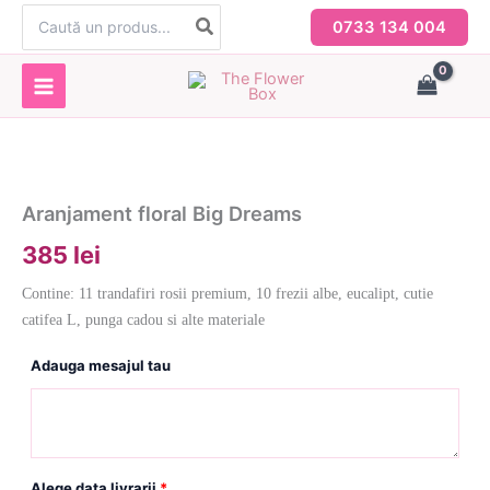
Skip
Search
0733 134 004
for:
to
content
Aranjament floral Big Dreams
385 lei
Contine: 11 trandafiri rosii premium, 10 frezii albe, eucalipt, cutie
catifea L, punga cadou si alte materiale
Adauga mesajul tau
Alege data livrarii
*