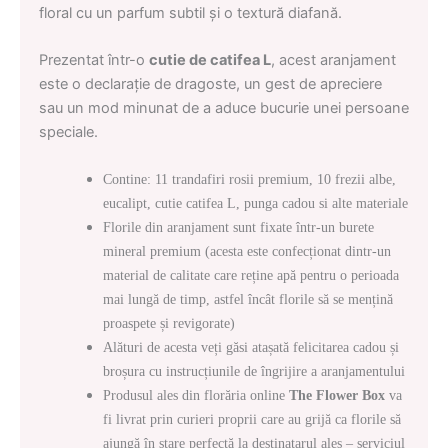
floral cu un parfum subtil și o textură diafană.
Prezentat într-o
cutie de catifea L
, acest aranjament
este o declarație de dragoste, un gest de apreciere
sau un mod minunat de a aduce bucurie unei persoane
speciale.
Contine: 11 trandafiri rosii premium, 10 frezii albe,
eucalipt, cutie catifea L, punga cadou si alte materiale
Florile din aranjament sunt fixate într-un burete
mineral premium (acesta este confecționat dintr-un
material de calitate care reține apă pentru o perioada
mai lungă de timp, astfel încât florile să se mențină
proaspete și revigorate)
Alături de acesta veți găsi atașată felicitarea cadou și
broșura cu instrucțiunile de îngrijire a aranjamentului
Produsul ales din florăria online
The Flower Box
va
fi livrat prin curieri proprii care au grijă ca florile să
ajungă în stare perfectă la destinatarul ales – serviciul