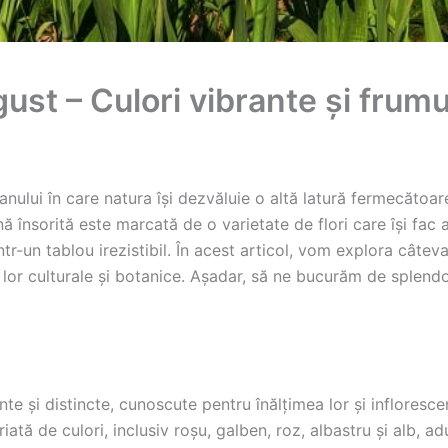
ugust – Culori vibrante și fru
ului în care natura își dezvăluie o altă latură fermecătoare 
însorită este marcată de o varietate de flori care își fac ap
tr-un tablou irezistibil. În acest articol, vom explora câtev
le lor culturale și botanice. Așadar, să ne bucurăm de splen
nte și distincte, cunoscute pentru înălțimea lor și infloresc
iată de culori, inclusiv roșu, galben, roz, albastru și alb, 