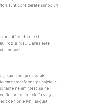
flori sunt considerate simboluri
resionantă de forme și
liu, roz și roșu. Dahlia este
luna august.
și semnificații culturale
rile care transformă peisajele în
esionante ne amintesc să ne
 fiecare dintre ele în viața
it de florile lunii august!