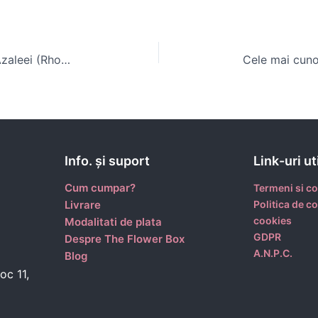
Descoperă frumusețea și farmecul Azaleei (Rhododendron) – Ghid complet pentru pasionații de grădinărit
Info. şi suport
Link-uri ut
Cum cumpar?
Termeni si co
Livrare
Politica de co
cookies
Modalitati de plata
GDPR
Despre The Flower Box
A.N.P.C.
Blog
oc 11,