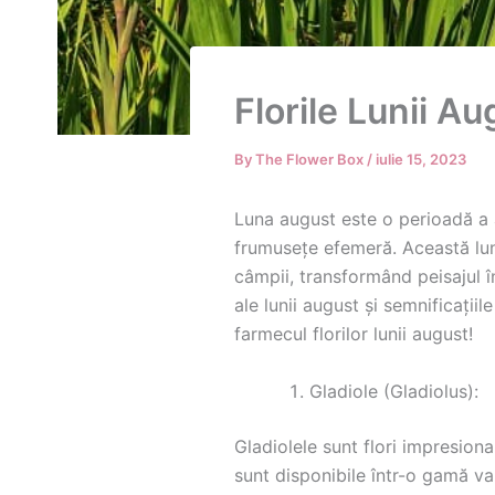
Florile Lunii A
By
The Flower Box
/
iulie 15, 2023
Luna august este o perioadă a an
frumusețe efemeră. Această lună 
câmpii, transformând peisajul în
ale lunii august și semnificații
farmecul florilor lunii august!
Gladiole (Gladiolus):
Gladiolele sunt flori impresiona
sunt disponibile într-o gamă var