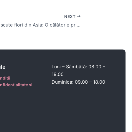
NEXT
Cele mai cunoscute flori din Asia: O călătorie printre frumusețea lor excepțională
ile
Luni – Sâmbătă: 08.00 –
19.00
nditii
Duminica: 09.00 – 18.00
nfidentialitate si