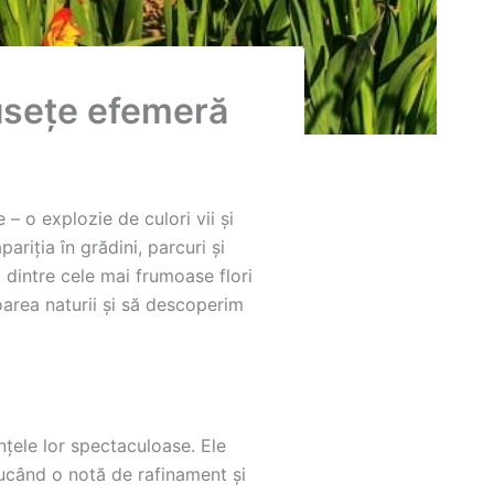
musețe efemeră
– o explozie de culori vii și
ariția în grădini, parcuri și
a dintre cele mai frumoase flori
doarea naturii și să descoperim
ențele lor spectaculoase. Ele
aducând o notă de rafinament și