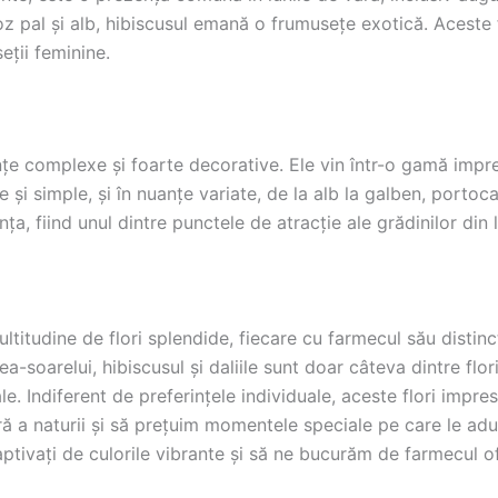
roz pal și alb, hibiscusul emană o frumusețe exotică. Aceste 
eții feminine.
cențe complexe și foarte decorative. Ele vin într-o gamă imp
 și simple, și în nuanțe variate, de la alb la galben, portoca
a, fiind unul dintre punctele de atracție ale grădinilor din 
itudine de flori splendide, fiecare cu farmecul său distinct 
area-soarelui, hibiscusul și daliile sunt doar câteva dintre flo
e. Indiferent de preferințele individuale, aceste flori impr
a naturii și să prețuim momentele speciale pe care le aduce
tivați de culorile vibrante și să ne bucurăm de farmecul ofer