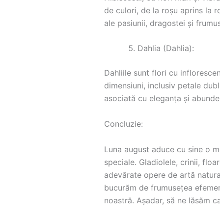
de culori, de la roșu aprins la 
ale pasiunii, dragostei și frumus
Dahlia (Dahlia):
Dahliile sunt flori cu inflores
dimensiuni, inclusiv petale duble
asociată cu eleganța și abundenț
Concluzie:
Luna august aduce cu sine o mult
speciale. Gladiolele, crinii, flo
adevărate opere de artă natural
bucurăm de frumusețea efemeră 
noastră. Așadar, să ne lăsăm cap