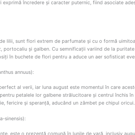
i exprimă încredere și caracter puternic, fiind asociate ade
e lilii, sunt flori extrem de parfumate și cu o formă uimitoare
oz, portocaliu și galben. Cu semnificații variind de la puritate
osiți în buchete de flori pentru a aduce un aer sofisticat ev
anthus annuus):
erfect al verii, iar luna august este momentul în care aceste
pentru petalele lor galbene strălucitoare și centrul închis î
ie, fericire și speranță, aducând un zâmbet pe chipul oricui.
a-sinensis):
rante, este o prezență comună în lunile de vară, inclusiv augu