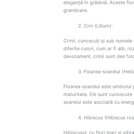
eleganță în grădină. Aceste flor
grandoare.
Crin (Lilium):
Crinii, cunoscuți și sub numele d
diferite culori, cum ar fi alb, r
devotament, crinii sunt des fol
Floarea-soarelui (Heli
Floarea-soarelui este simbolul p
maturitate. Ele sunt cunoscute 
soarelui este asociată cu energ
Hibiscus (Hibiscus ros
Hibiscusul, cu flori mari și vib