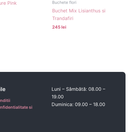
Buchete flori
ure Pink
Buchet Mix Lisianthus si
Trandafiri
245 lei
ile
Luni – Sâmbătă: 08.00 –
19.00
nditii
Duminica: 09.00 – 18.00
nfidentialitate si