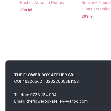
Buchet Armonie Diafana
Bonsai – Ficus 
+ Vas ceramic
209 lei
269 lei
THE FLOWER BOX ATELIER SRL
CUI 46226562 | J2022000881153
Telefon: 0733 134 004
Email: theflowerboxatelier@yahoo.com