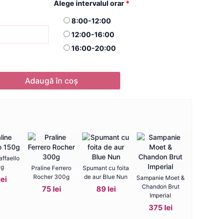
Alege intervalul orar
*
8:00-12:00
12:00-16:00
16:00-20:00
Adaugă în coș
affaello
0g
Praline Ferrero
Spumant cu foita
Rocher 300g
de aur Blue Nun
Sampanie Moet &
lei
Chandon Brut
75 lei
89 lei
Imperial
375 lei