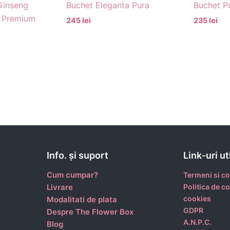
Ginseng
Buchet Eleganta Pura
Buchet P
a Premium
245 lei
235 lei
Info. şi suport
Link-uri ut
Cum cumpar?
Termeni si co
Livrare
Politica de co
cookies
Modalitati de plata
GDPR
Despre The Flower Box
A.N.P.C.
Blog