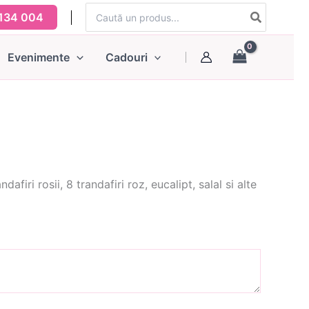
Search
134 004
for:
Evenimente
Cadouri
afiri rosii, 8 trandafiri roz, eucalipt, salal si alte