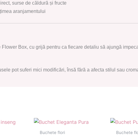
irect, surse de căldură și fructe
pețimea aranjamentului
he Flower Box, cu grijă pentru ca fiecare detaliu să ajungă impecab
usele pot suferi mici modificări, însă fără a afecta stilul sau cr
Buchete flori
Buchete flo