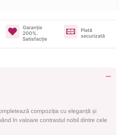
Garanţie
Plată
200%.
securizată
Satisfacţie
roz completează compoziția cu eleganță și
nând în valoare contrastul nobil dintre cele