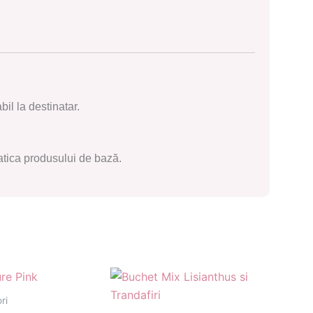
il la destinatar.
omatica produsului de bază.
ri