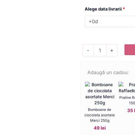
Alege data livrarii
*
Cantitate
-
+
Buchet
Duo
Regal
Adaugă un cadou:
Praline R
15
Bomboane de
35 
ciocolata asortate
Merci 250g
49 lei